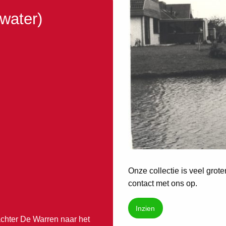
(water)
Onze collectie is veel grot
contact met ons op.
Inzien
achter De Warren naar het