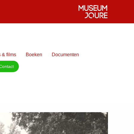
 & films
Boeken
Documenten
Contact