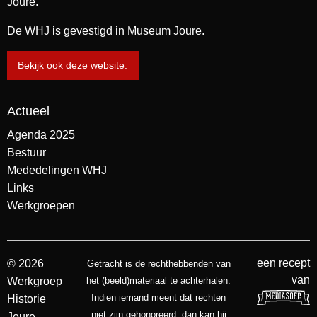
Joure.
De WHJ is gevestigd in Museum Joure.
Bekijk ook deze website.
Actueel
Agenda 2025
Bestuur
Mededelingen WHJ
Links
Werkgroepen
een recept
© 2026
Getracht is de rechthebbenden van
van
Werkgroep
het (beeld)materiaal te achterhalen.
Indien iemand meent dat rechten
Historie
niet zijn gehonoreerd, dan kan hij
Joure