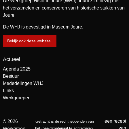
De Werkgroep Historie Joure (WHJ) houdt zich bezig met
het verzamelen en conserveren van historische stukken van
Joure.
De WHJ is gevestigd in Museum Joure.
Bekijk ook deze website.
Actueel
Agenda 2025
Bestuur
Mededelingen WHJ
Links
Werkgroepen
een recept
© 2026
Getracht is de rechthebbenden van
van
Werkgroep
het (beeld)materiaal te achterhalen.