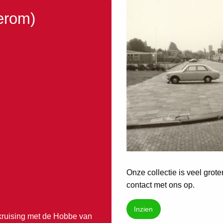
erom)
Onze collectie is veel grot
contact met ons op.
Inzien
 kruising met de Hobbe van