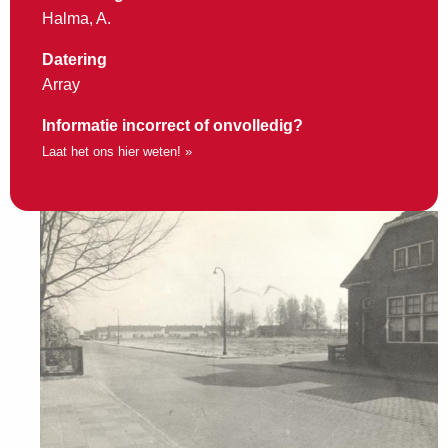
Halma, A.
Datering
Array
Informatie incorrect of onvolledig?
Laat het ons hier weten! »