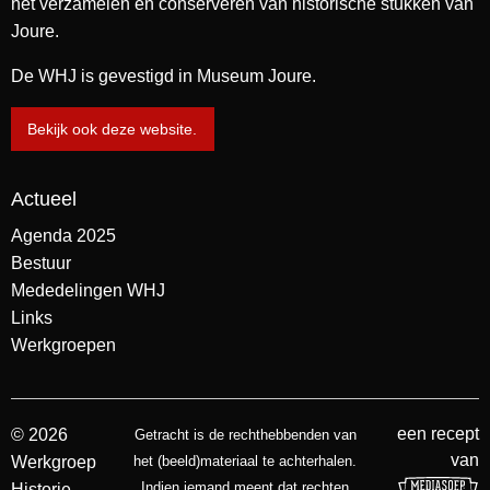
het verzamelen en conserveren van historische stukken van
Joure.
De WHJ is gevestigd in Museum Joure.
Bekijk ook deze website.
Actueel
Agenda 2025
Bestuur
Mededelingen WHJ
Links
Werkgroepen
een recept
© 2026
Getracht is de rechthebbenden van
van
Werkgroep
het (beeld)materiaal te achterhalen.
Indien iemand meent dat rechten
Historie