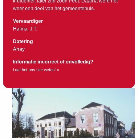
kruidenier, later zijn zoon Peet. Daarna werd het
weer een deel van het gemeentehuis.
Vervaardiger
Halma, J.T.
Datering
Array
Informatie incorrect of onvolledig?
Laat het ons hier weten! »