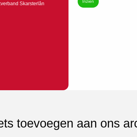
Inzien
kverband Skarsterlân
iets toevoegen aan ons ar