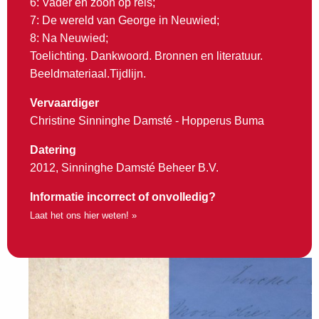
6: Vader en zoon op reis;
7: De wereld van George in Neuwied;
8: Na Neuwied;
Toelichting. Dankwoord. Bronnen en literatuur.
Beeldmateriaal.Tijdlijn.
Vervaardiger
Christine Sinninghe Damsté - Hopperus Buma
Datering
2012, Sinninghe Damsté Beheer B.V.
Informatie incorrect of onvolledig?
Laat het ons hier weten! »