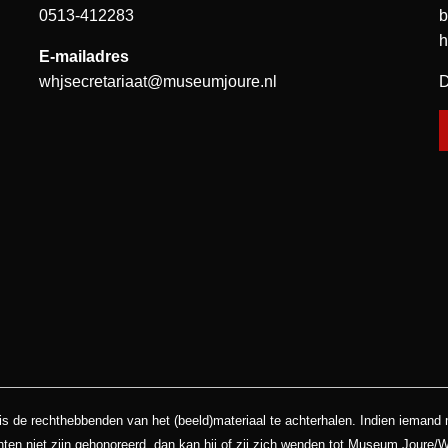
0513-412283
b
h
E-mailadres
whjsecretariaat@museumjoure.nl
D
is de rechthebbenden van het (beeld)materiaal te achterhalen. Indien iemand
hten niet zijn gehonoreerd, dan kan hij of zij zich wenden tot Museum Joure/