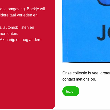
idse omgeving. Boekje wil
ldere taal verleden en
s, automobilisten en
venementen;
 Akmarijp en nog andere
Onze collectie is veel grot
contact met ons op.
Inzien