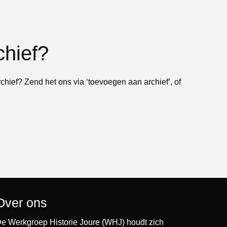
chief?
rchief? Zend het ons via ‘toevoegen aan archief’, of
Over ons
e Werkgroep Historie Joure (WHJ) houdt zich