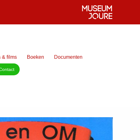
 & films
Boeken
Documenten
Contact