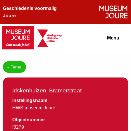
Geschiedenis voormalig
Joure
Menu
« Terug
Idskenhuizen, Bramerstraat
Instellingsnaam
HWS museum Joure
Objectnummer
f3279