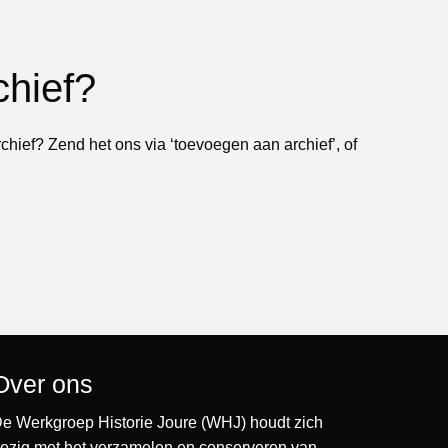
chief?
rchief? Zend het ons via ‘toevoegen aan archief’, of
Over ons
e Werkgroep Historie Joure (WHJ) houdt zich
ezig met het verzamelen en conserveren van