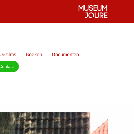
 & films
Boeken
Documenten
Contact