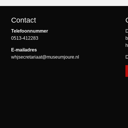
Contact
Telefoonnummer
D
0513-412283
b
h
E-mailadres
whjsecretariaat@museumjoure.nl
D