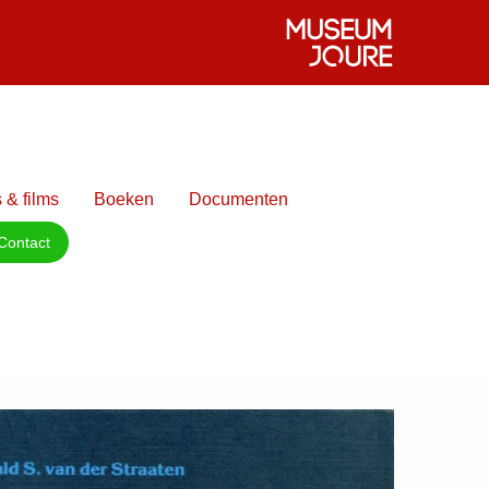
 & films
Boeken
Documenten
Contact