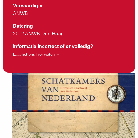
Vervaardiger
ANWB
Datering
2012 ANWB Den Haag
Informatie incorrect of onvolledig?
Laat het ons hier weten! »