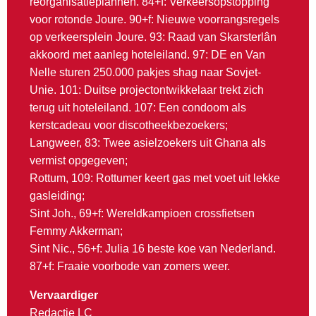
reorganisatieplannen. 84+f: Verkeersopstopping
voor rotonde Joure. 90+f: Nieuwe voorrangsregels
op verkeersplein Joure. 93: Raad van Skarsterlân
akkoord met aanleg hoteleiland. 97: DE en Van
Nelle sturen 250.000 pakjes shag naar Sovjet-
Unie. 101: Duitse projectontwikkelaar trekt zich
terug uit hoteleiland. 107: Een condoom als
kerstcadeau voor discotheekbezoekers;
Langweer, 83: Twee asielzoekers uit Ghana als
vermist opgegeven;
Rottum, 109: Rottumer keert gas met voet uit lekke
gasleiding;
Sint Joh., 69+f: Wereldkampioen crossfietsen
Femmy Akkerman;
Sint Nic., 56+f: Julia 16 beste koe van Nederland.
87+f: Fraaie voorbode van zomers weer.
Vervaardiger
Redactie LC