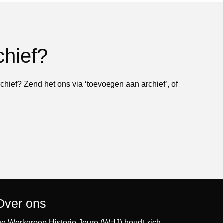
chief?
rchief? Zend het ons via ‘toevoegen aan archief’, of
Over ons
e Werkgroep Historie Joure (WHJ) houdt zich