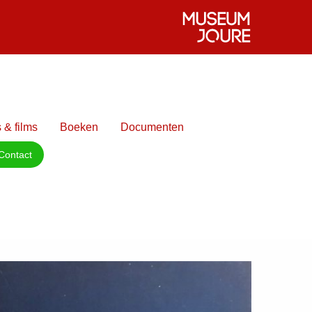
 & films
Boeken
Documenten
Contact