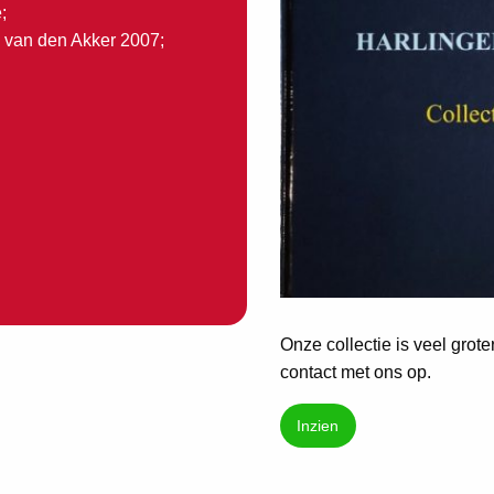
;
 van den Akker 2007;
Onze collectie is veel grot
contact met ons op.
Inzien