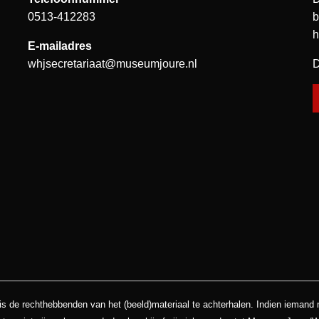
0513-412283
b
h
E-mailadres
whjsecretariaat@museumjoure.nl
D
is de rechthebbenden van het (beeld)materiaal te achterhalen. Indien iemand