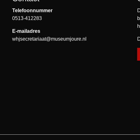
Telefoonnummer
D
0513-412283
b
h
E-mailadres
whjsecretariaat@museumjoure.nl
D