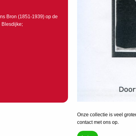
ns Bron (1851-1939) op de
 Blesdijke;
Onze collectie is veel grot
contact met ons op.