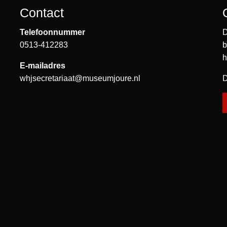
Contact
Telefoonnummer
D
0513-412283
b
h
E-mailadres
whjsecretariaat@museumjoure.nl
D