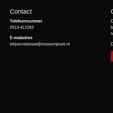
Contact
Telefoonnummer
D
0513-412283
b
h
E-mailadres
whjsecretariaat@museumjoure.nl
D