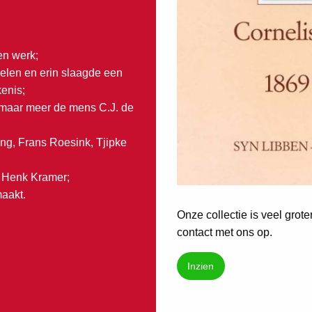
en werk;
elen en erin slaagde een
enis;
, maar meer de mens C.J. de
g, Frans Roesink, Tjipke
, Henk Kramer;
maakt.
Onze collectie is veel grot
contact met ons op.
Inzien