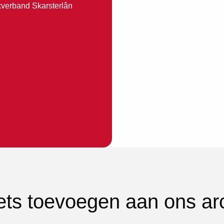
kverband Skarsterlân
iets toevoegen aan ons ar