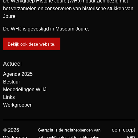
De Werkgroep Historie Joure (WHJ) houdt zich bezig met
het verzamelen en conserveren van historische stukken van
Joure.
De WHJ is gevestigd in Museum Joure.
Bekijk ook deze website.
Actueel
Agenda 2025
Bestuur
Mededelingen WHJ
Links
Werkgroepen
een recept
© 2026
Getracht is de rechthebbenden van
van
Werkgroep
het (beeld)materiaal te achterhalen.