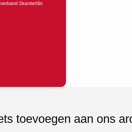
kverband Skarsterlân
iets toevoegen aan ons ar